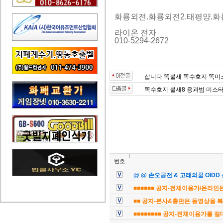
화룡외전.화룡외전2.태평양.화
라이온 전자
010-5294-2672
삽니다 똑불새 똑수호지 똑미
똑수호지 불새8 용과범 미스터
번호
@ @ 손오공전 & 고래의꿈 OIDD
■■■■■■ 공지-전체이용가/온라인은
■■ 공지-본사&총판은 동영상을 복
■■■■■■■■ 공지-전체이용가를 절대