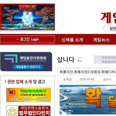
신제품 소개
게임뉴스
자유장터에
게임장넷과는
화룡외전.화룡외전2.태평양.화룡디럭스 O
등록일
2025-07-08
글쓴이