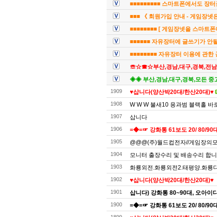
■■■■■■■■■ 스마트폰에서도 장터
■■■ 《 회원가입 안내 - 게임장
■■■■■■■■ [ 게임장넷을 스마트폰에
■■■■■■ 자유장터에 글쓰기가 안
■■■■■■■■ 자유장터 이용에 관한
☏☆☎☆부산,경남,대구,경북,전
◈◈ 부산,경남,대구,경북,모든 중
1909
♥️삽니다(양산박20대/한산20대)♥️
1908
W W W 불새10 용과범 블랙홀 바
1907
삽니다
1906
=◆=☞ 강화통 61보도 20/ 80/90대
1905
@@@(주)월드컵전자//게임장의모든것
1904
모니터 출장수리 및 배송수리 합
1903
화룡외전.화룡외전2.태평양.화룡디럭
1902
♥️삽니다(양산박20대/한산20대)♥️
1901
삽니다) 강화통 80~90대, 오아이
1900
=◆=☞ 강화통 61보도 20/ 80/90대