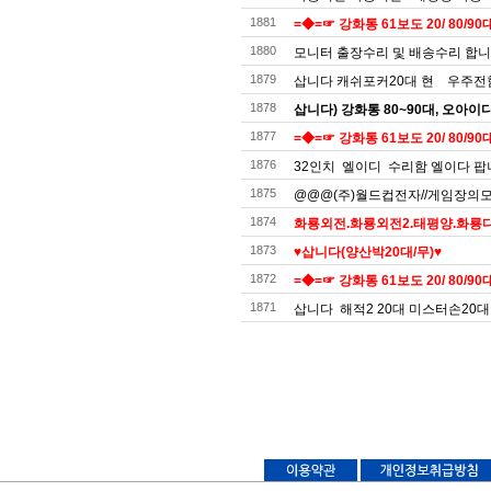
1881
=◆=☞ 강화통 61보도 20/ 80/90대
1880
모니터 출장수리 및 배송수리 합
1879
삽니다 캐쉬포커20대 현 우주전함
1878
삽니다) 강화통 80~90대, 오아이
1877
=◆=☞ 강화통 61보도 20/ 80/90대
1876
32인치 엘이디 수리함 엘이다 팝
1875
@@@(주)월드컵전자//게임장의모든것
1874
화룡외전.화룡외전2.태평양.화룡디럭
1873
♥️삽니다(양산박20대/무)♥️
1872
=◆=☞ 강화통 61보도 20/ 80/90대
1871
삽니다 해적2 20대 미스터손20대