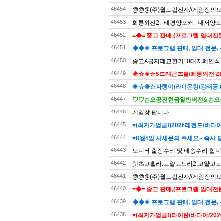
46454
@@@(주)월드컵전자//게임장의모든것
46453
화룡외전2. 태평양포커. 대서양포커
46452
=◆= 중고 판매,(프로그램 임대전문)
46451
◈◈◈ 프로그램 판매, 임대 전문, 
46450
중고A급지폐교환기10대지폐인식
46449
◈☆◈☆5드레곤즈펄/화룡외전 ZE
46448
◈☆◈☆파랭이/라이온킹/강태공 
46447
♡♡손오공전현금일반버전&손오공
46446
게임장 팝니다
46445
♥(최저가업글!)2026레전드/바다
46444
♥8월4일 시세문의 주세요~ 즉시 답
46443
모니터 출장수리 및 배송수리 합
46442
렛츠고훌라.고얄고도리2.고얄고도리
46441
@@@(주)월드컵전자//게임장의모든것
46440
=◆= 중고 판매,(프로그램 임대전문)
46439
◈◈◈ 프로그램 판매, 임대 전문, 
46438
♥(최저가업글!)타이탄/바다야/20