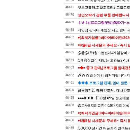
ㅁㅁㅁ 화룡외전2 포커 팝니다 최
46471
렛츠고훌라.고얄고도리2.고얄고도리
46470
성인오락기 관련 부품 판매합니다
46469
＃＃＃((프로그램덧방))똑따기~노
46468
게임장 팝니다 게임장 사고 팝니다
46467
♥(최저가업글!)바다야/타이탄/20
46466
♥8월6일 시세문의 주세요~ 즉시 답
46465
@@@(주)월드컵전자//게임장의모든것
46464
QN 정신없이 재밌는 고인돌2Plus
46463
=◆= 중고 판매,(프로그램 임대전문)
46462
W W W 최신게임 최저가팝니다 각
46461
◈◈◈ 프로그램 판매, 임대 전문, 
46460
화룡외전2. 태평양포커. 대서양포커
46459
●●●▶▶▶【 08월 05일 중고매
46458
중고A급지폐교환기10대지폐인식
46457
♥(최저가업글!)바다야/타이탄/20
46456
♥8월5일 시세문의 주세요~ 즉시 답
46455
QQQQQ 실시간 매물가격 알려드