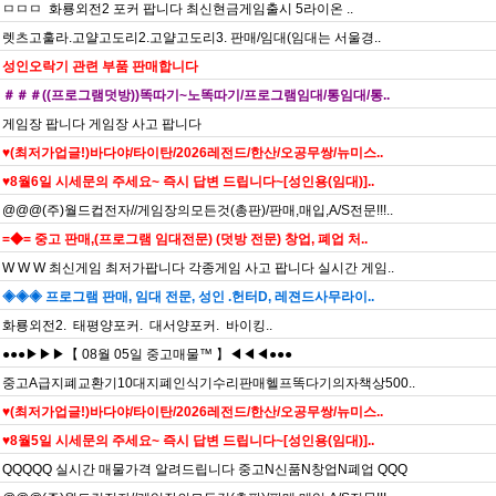
ㅁㅁㅁ 화룡외전2 포커 팝니다 최신현금게임출시 5라이온 ..
렛츠고훌라.고얄고도리2.고얄고도리3. 판매/임대(임대는 서울경..
성인오락기 관련 부품 판매합니다
＃＃＃((프로그램덧방))똑따기~노똑따기/프로그램임대/통임대/통..
게임장 팝니다 게임장 사고 팝니다
♥(최저가업글!)바다야/타이탄/2026레전드/한산/오공무쌍/뉴미스..
♥8월6일 시세문의 주세요~ 즉시 답변 드립니다~[성인용(임대)]..
@@@(주)월드컵전자//게임장의모든것(총판)/판매,매입,A/S전문!!!..
=◆= 중고 판매,(프로그램 임대전문) (덧방 전문) 창업, 폐업 처..
W W W 최신게임 최저가팝니다 각종게임 사고 팝니다 실시간 게임..
◈◈◈ 프로그램 판매, 임대 전문, 성인 .헌터D, 레젼드사무라이..
화룡외전2. 태평양포커. 대서양포커. 바이킹..
●●●▶▶▶【 08월 05일 중고매물™ 】◀◀◀●●●
중고A급지폐교환기10대지폐인식기수리판매헬프똑다기의자책상500..
♥(최저가업글!)바다야/타이탄/2026레전드/한산/오공무쌍/뉴미스..
♥8월5일 시세문의 주세요~ 즉시 답변 드립니다~[성인용(임대)]..
QQQQQ 실시간 매물가격 알려드립니다 중고N신품N창업N폐업 QQQ