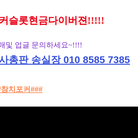
커슬롯현금다이버젼!!!!!
및 업글 문의하세요~!!!!
사총판 송실장 010 8585 7385
#참치포커###