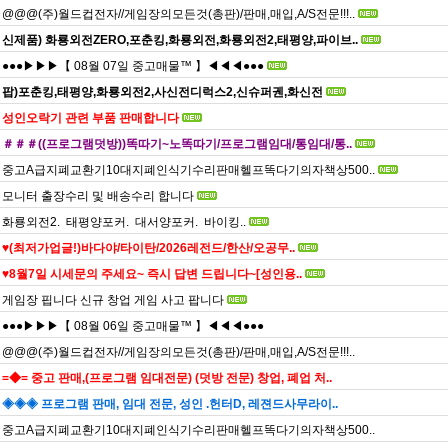
@@@(주)월드컵전자//게임장의모든것(총판)/판매,매입,A/S전문!!!..
신제품) 화룡외전ZERO,포춘킹,화룡외전,화룡외전2,태평양,파이브..
●●●▶▶▶【 08월 07일 중고매물™ 】◀◀◀●●●
팝)포춘킹,태평양,화룡외전2,사신전디럭스2,신슈퍼궨,화신전
성인오락기 관련 부품 판매합니다
＃＃＃((프로그램덧방))똑따기~노똑따기/프로그램임대/통임대/통..
중고A급지폐교환기10대지폐인식기수리판매헬프똑다기의자책상500..
모니터 출장수리 및 배송수리 합니다
화룡외전2. 태평양포커. 대서양포커. 바이킹..
♥️(최저가업글!)바다야/타이탄/2026레전드/한산/오공무..
♥️8월7일 시세문의 주세요~ 즉시 답변 드립니다~[성인용..
게임장 핍니다 신규 창업 게임 사고 팝니다
●●●▶▶▶【 08월 06일 중고매물™ 】◀◀◀●●●
@@@(주)월드컵전자//게임장의모든것(총판)/판매,매입,A/S전문!!!..
=◆= 중고 판매,(프로그램 임대전문) (덧방 전문) 창업, 폐업 처..
◈◈◈ 프로그램 판매, 임대 전문, 성인 .헌터D, 레젼드사무라이..
중고A급지폐교환기10대지폐인식기수리판매헬프똑다기의자책상500..