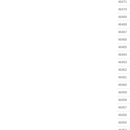
46471
46470
46469
46468
46467
46466
46465
46464
46463
46462
46461
46460
46459
46458
46457
46456
46455