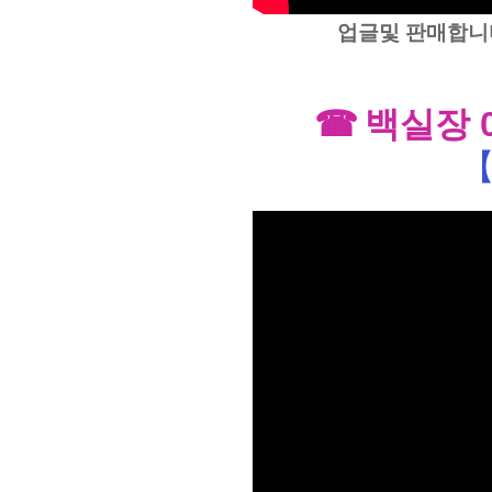
업글및 판매합니
☎
백실장