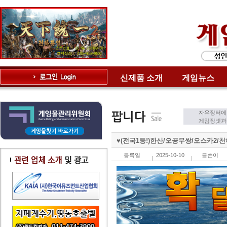
신제품 소개
게임뉴스
자유장터에
게임장넷과는
♥(전국1등!)한산/오공무쌍/오스카2
등록일
2025-10-10
글쓴이