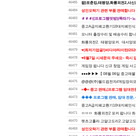
46485
팝)포춘킹,태평양,화룡외전2,사
46484
성인오락기 관련 부품 판매합니다
46483
＃＃＃((프로그램덧방))똑따기~노
46482
중고A급지폐교환기10대지폐인식
46481
모니터 출장수리 및 배송수리 합
46480
화룡외전2. 태평양포커. 대서양포커
46479
♥️(최저가업글!)바다야/타이탄/20
46478
♥️8월7일 시세문의 주세요~ 즉시 
46477
게임장 핍니다 신규 창업 게임 사
46476
●●●▶▶▶【 08월 06일 중고매
46475
@@@(주)월드컵전자//게임장의모든것
46474
=◆= 중고 판매,(프로그램 임대전문)
46473
◈◈◈ 프로그램 판매, 임대 전문, 
46472
중고A급지폐교환기10대지폐인식
46471
ㅁㅁㅁ 화룡외전2 포커 팝니다 최
46470
렛츠고훌라.고얄고도리2.고얄고도리
46469
성인오락기 관련 부품 판매합니다