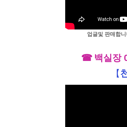
업글및 판매합니
☎
백실장
【