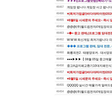
46468
＃＃＃((프로그램덧방))똑따기~노
46467
게임장 팝니다 게임장 사고 팝니다
46466
♥(최저가업글!)바다야/타이탄/20
46465
♥8월6일 시세문의 주세요~ 즉시 답
46464
@@@(주)월드컵전자//게임장의모든것
46463
=◆= 중고 판매,(프로그램 임대전문)
46462
W W W 최신게임 최저가팝니다 각
46461
◈◈◈ 프로그램 판매, 임대 전문, 
46460
화룡외전2. 태평양포커. 대서양포커
46459
●●●▶▶▶【 08월 05일 중고매
46458
중고A급지폐교환기10대지폐인식
46457
♥(최저가업글!)바다야/타이탄/20
46456
♥8월5일 시세문의 주세요~ 즉시 답
46455
QQQQQ 실시간 매물가격 알려드
46454
@@@(주)월드컵전자//게임장의모든것