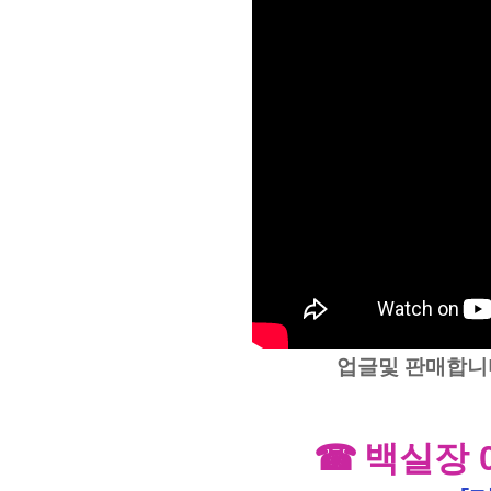
업글및 판매합니
☎
백실장