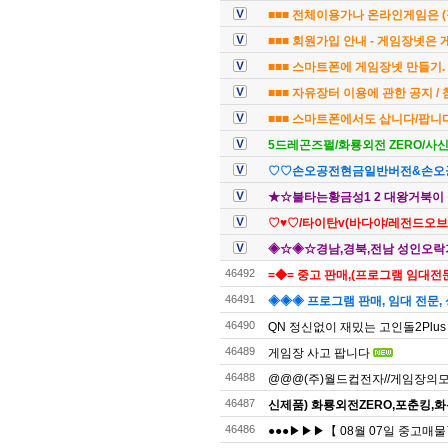
■■■ 전체이용가나 온라인게임은 (
■■■ 회원가입 안내 - 게임장넷은
■■■ 스마트폰에 게임장넷 만들기. 
■■■ 자유장터 이용에 관한 공지 /
■■■ 스마트폰에서도 삽니다/팝니다
5드레곤즈펄/화룡외전 ZERO/사
♡♡손오공전현금일반버전&손오
★☆불타는황금성1 2 대왕거북이 
♡♥♡/타이탄v(바다야/레전드오브
◈☆◈☆경남,경북,전남 성인오락기
46492
=◆= 중고 판매,(프로그램 임대전문)
46491
◈◈◈ 프로그램 판매, 임대 전문, 
46490
QN 정신없이 재밌는 고인돌2Plus
46489
게임장 사고 팝니다
46488
@@@(주)월드컵전자//게임장의모든것
46487
신제품) 화룡외전ZERO,포춘킹,화
46486
●●●▶▶▶【 08월 07일 중고매