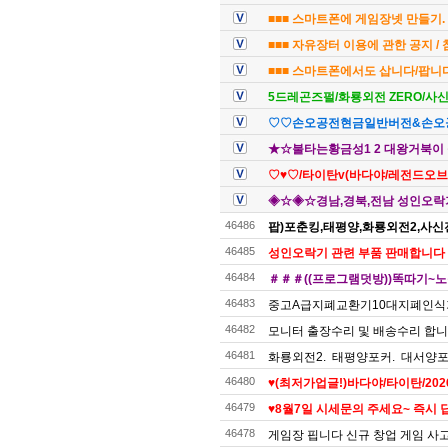
■■■ 스마트폰에 게임장넷 만들기. 
■■■ 자유장터 이용에 관한 공지 /
■■■ 스마트폰에서도 삽니다/팝니다
5드레곤즈펄/화룡외전 ZERO/사
♡♡손오공전현금일반버전&손오
★☆불타는황금성1 2 대왕거북이 
♡♥♡/타이탄v(바다야/레전드오브
◈☆◈☆경남,경북,전남 성인오락기
46486
팝)포춘킹,태평양,화룡외전2,사
46485
성인오락기 관련 부품 판매합니다
46484
＃＃＃((프로그램덧방))똑따기~노
46483
중고A급지폐교환기10대지폐인식
46482
모니터 출장수리 및 배송수리 합
46481
화룡외전2. 태평양포커. 대서양포커
46480
♥️(최저가업글!)바다야/타이탄/20
46479
♥️8월7일 시세문의 주세요~ 즉시 
46478
게임장 핍니다 신규 창업 게임 사