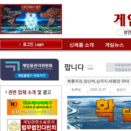
신제품 소개
게임뉴스
자유장터에
게임장넷과는
화룡외전,양산박,삼국지,태평양 20대 
등록일
2025-11-07
글쓴이