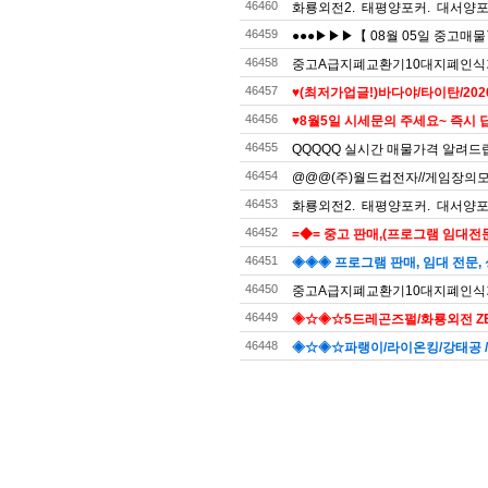
46460
화룡외전2. 태평양포커. 대서양포커
46459
●●●▶▶▶【 08월 05일 중고매
46458
중고A급지폐교환기10대지폐인식
46457
♥(최저가업글!)바다야/타이탄/20
46456
♥8월5일 시세문의 주세요~ 즉시 답
46455
QQQQQ 실시간 매물가격 알려드
46454
@@@(주)월드컵전자//게임장의모든것
46453
화룡외전2. 태평양포커. 대서양포커
46452
=◆= 중고 판매,(프로그램 임대전문)
46451
◈◈◈ 프로그램 판매, 임대 전문, 
46450
중고A급지폐교환기10대지폐인식
46449
◈☆◈☆5드레곤즈펄/화룡외전 ZE
46448
◈☆◈☆파랭이/라이온킹/강태공 