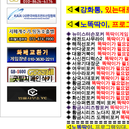
◁◀
강화통
,
있는대
◁◀
노똑딱이
,
프로그
◈ 뉴미스터손포커
똑딱이게임
◈ 레전드사무라이
똑딱이가 
◈ 해적선포커
똑딱이가 필요
◈ 바다궁포커
똑딱이가 필요
◈ 대왕거북이
똑딱이가 필요
◈ 사신전디럭스2
똑딱이가 
◈ 서유기대장군
똑딱이가 필
◈ 여우비포커
똑딱이가 필요
◈ 아수라포커
똑딱이가 필요
◈ 삼국시대포커
똑딱이가 필
◈ 황금고래
똑딱이가 필요없
◈ 삼국지러쉬
똑딱이가 필요
◈ 더바이포커
똑딱이가 필요
◈ 화신전포커
똑딱이가 필요
◈ 신슈퍼퀸포
께비 포커
똑딱
◈ 황금시리즈짱포커
똑딱이가
◈ 황금시리즈 노다지 포커
똑
◈ 황금시리즈 도깨비포커
똑딱
〓〓〓〓〓〓〓〓〓〓〓〓〓
◁
노똑딱이
,
프로그램임대,