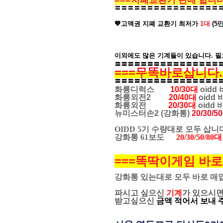
===지폐교환기 판매 합니다
〓〓〓〓〓〓〓〓〓〓〓〓〓〓〓〓〓
💖고액권 지폐 교환기 최저가
1대
(5
이외에도 많은 기계들이 있습니다. 필
〓〓〓〓〓〓〓〓〓〓〓〓〓
〓〓〓
===무똑바로삽니다.
〓〓〓〓〓〓〓〓〓〓〓〓〓
〓〓〓
화룡디럭스
10/30대
oidd
화룡외전2
20/40대
oidd
화룡외전
20/30대
oidd
뉴미스터손2 (강화통)
20/30/5
OIDD 5기 수량대로 모두 삽니
강화통 61보도
20/30/50/80대
===똑딱이게임 바로
강화통 있는대로 모두 바로 매입
파시고 싶으신
기계
가 있으시
받고
싶으신
금액 적어서 보내 