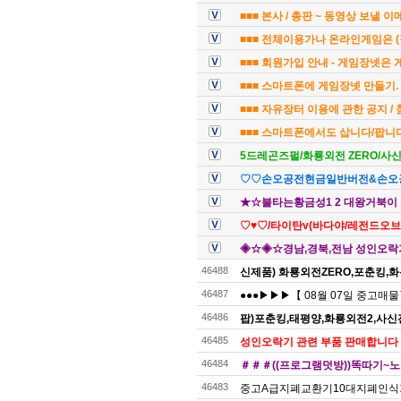
■■■ 본사 / 총판 ~ 동영상 보낼 
■■■ 전체이용가나 온라인게임은 (
■■■ 회원가입 안내 - 게임장넷은
■■■ 스마트폰에 게임장넷 만들기. 
■■■ 자유장터 이용에 관한 공지 /
■■■ 스마트폰에서도 삽니다/팝니다
5드레곤즈펄/화룡외전 ZERO/사
♡♡손오공전현금일반버전&손오
★☆불타는황금성1 2 대왕거북이 
♡♥♡/타이탄v(바다야/레전드오브
◈☆◈☆경남,경북,전남 성인오락기
46488
신제품) 화룡외전ZERO,포춘킹,화
46487
●●●▶▶▶【 08월 07일 중고매
46486
팝)포춘킹,태평양,화룡외전2,사
46485
성인오락기 관련 부품 판매합니다
46484
＃＃＃((프로그램덧방))똑따기~노
46483
중고A급지폐교환기10대지폐인식