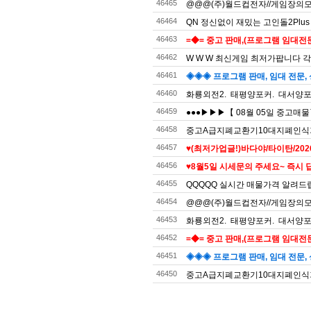
46465
@@@(주)월드컵전자//게임장의모든것
46464
QN 정신없이 재밌는 고인돌2Plus
46463
=◆= 중고 판매,(프로그램 임대전문)
46462
W W W 최신게임 최저가팝니다 각
46461
◈◈◈ 프로그램 판매, 임대 전문, 
46460
화룡외전2. 태평양포커. 대서양포커
46459
●●●▶▶▶【 08월 05일 중고매
46458
중고A급지폐교환기10대지폐인식
46457
♥(최저가업글!)바다야/타이탄/20
46456
♥8월5일 시세문의 주세요~ 즉시 답
46455
QQQQQ 실시간 매물가격 알려드
46454
@@@(주)월드컵전자//게임장의모든것
46453
화룡외전2. 태평양포커. 대서양포커
46452
=◆= 중고 판매,(프로그램 임대전문)
46451
◈◈◈ 프로그램 판매, 임대 전문, 
46450
중고A급지폐교환기10대지폐인식