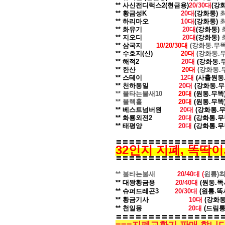
** 사신전디럭스2(현금용)
20/30대
(강
** 황금성K
20대
(강화통)
** 하리마오
10대
(강화통)
** 화유기
20대
(강화통)
** 지오디
20대
(강화통)
** 삼국지
10/20/30대
(강화통.무
** 수호지(신)
20대
(강화통.
** 해적2
20대
(강화통.
** 한산
20대
(강화통.
** 스테이
12대
(사출원통
** 천하통일
20대
(강화통.무
** 불타는불새10
2
0대
(원통.무똑
** 불랙홀
2
0대
(원통.무똑
** 베스트넘버원
20대
(강화통.
** 화룡외전2
20대
(강화통.무
** 태평양
20대
(강화통.무
〓〓〓〓〓〓〓〓〓〓〓〓〓〓〓〓
32인지 지폐,
똑딱
〓〓〓〓〓〓〓〓〓〓〓〓〓〓〓〓
** 불타는불새
20/40
대
(
원통)
** 대왕황금용
20/40대
(원통.똑
** 슈퍼드레곤3
20/30대
(원통.똑
** 황금기사
10대
(강화통
** 천일몽
20대
(드림통
〓〓〓〓〓〓〓〓〓〓〓〓〓〓〓〓〓