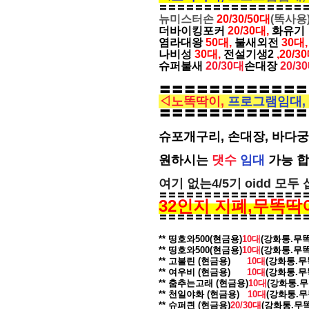
〓〓〓〓〓〓〓〓〓〓〓〓〓〓〓〓
뉴미스터손
20/30/50대
(똑사용)
더바이킹포커
20/30대,
화유
염라대왕
50대,
불새외전
30대,
나비성
30대,
전설기생2
,20/3
슈퍼불새
20/30대
손대장
20/3
〓〓〓〓〓〓〓〓〓〓〓〓
◁노똑딱이,
프로그램임대,
〓〓〓〓〓〓〓〓〓〓〓〓
슈포개구리, 손대장, 바다궁,
원하시는
댓수
임대
가능 합
여기 없는4/5기 oidd 모두
〓〓〓〓〓〓〓〓〓〓〓〓〓〓〓〓
32인지 지폐,무
똑딱
〓〓〓〓〓〓〓〓〓〓〓〓〓〓〓〓
** 띵호와500(현금용)
10대
(강화통.무
** 띵호와500(현금용)
10대
(강화통.무똑
** 고불린 (현금용)
10대
(강화통.무
** 여우비 (현금용)
10대
(강화통.무
** 춤추는고래 (현금용)
10대
(강화통.무
** 천일야화 (현금용)
10대
(강화통.무
** 슈퍼킌 (현금용)
20/30대
(강화통.무똑