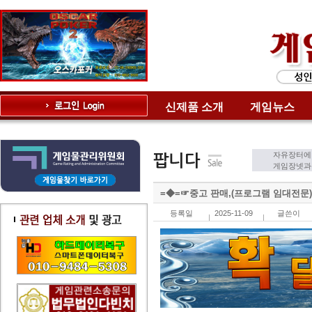
신제품 소개
게임뉴스
자유장터에
게임장넷과는
=◆=☞중고 판매,(프로그램 임대전문) 통 
등록일
2025-11-09
글쓴이