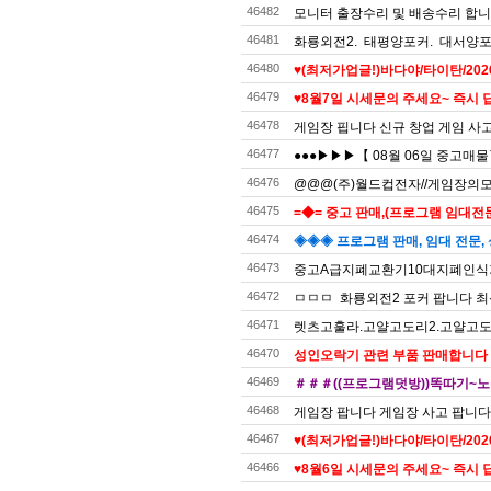
46482
모니터 출장수리 및 배송수리 합
46481
화룡외전2. 태평양포커. 대서양포커
46480
♥️(최저가업글!)바다야/타이탄/20
46479
♥️8월7일 시세문의 주세요~ 즉시 
46478
게임장 핍니다 신규 창업 게임 사
46477
●●●▶▶▶【 08월 06일 중고매
46476
@@@(주)월드컵전자//게임장의모든것
46475
=◆= 중고 판매,(프로그램 임대전문)
46474
◈◈◈ 프로그램 판매, 임대 전문, 
46473
중고A급지폐교환기10대지폐인식
46472
ㅁㅁㅁ 화룡외전2 포커 팝니다 최
46471
렛츠고훌라.고얄고도리2.고얄고도리
46470
성인오락기 관련 부품 판매합니다
46469
＃＃＃((프로그램덧방))똑따기~노
46468
게임장 팝니다 게임장 사고 팝니다
46467
♥(최저가업글!)바다야/타이탄/20
46466
♥8월6일 시세문의 주세요~ 즉시 답