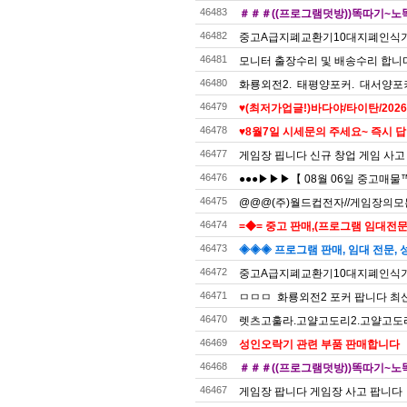
46483
＃＃＃((프로그램덧방))똑따기~노똑
46482
중고A급지폐교환기10대지폐인식기
46481
모니터 출장수리 및 배송수리 합니
46480
화룡외전2. 태평양포커. 대서양포커
46479
♥️(최저가업글!)바다야/타이탄/202
46478
♥️8월7일 시세문의 주세요~ 즉시 
46477
게임장 핍니다 신규 창업 게임 사고
46476
●●●▶▶▶【 08월 06일 중고매물
46475
@@@(주)월드컵전자//게임장의모든것(
46474
=◆= 중고 판매,(프로그램 임대전문) 
46473
◈◈◈ 프로그램 판매, 임대 전문, 
46472
중고A급지폐교환기10대지폐인식기
46471
ㅁㅁㅁ 화룡외전2 포커 팝니다 최신
46470
렛츠고훌라.고얄고도리2.고얄고도리3
46469
성인오락기 관련 부품 판매합니다
46468
＃＃＃((프로그램덧방))똑따기~노똑
46467
게임장 팝니다 게임장 사고 팝니다