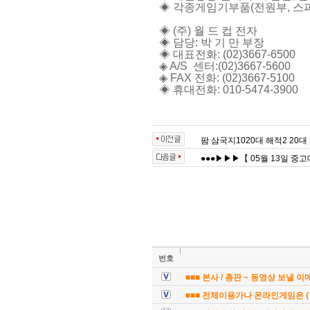
◈ 각종게임기부품(전원부, 스피커
◈ (주) 월 드 컵 전자
◈ 담당: 박 기 만 부장
◈ 대표전화:
(02)3667-6500
◈ A/S 센터:
(02)3667-5600
◈ FAX 전화: (02)3667-5100
◈ 휴대전화: 010-5474-3900
팜 삼국지1020대 해적2 20
●●●▶▶▶【 05월 13일 중
번호
■■■ 본사 / 총판 ~ 동영상 보낼 
■■■ 전체이용가나 온라인게임은 (