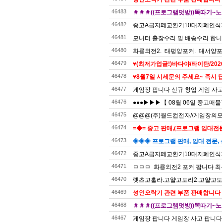
46483
＃＃＃((프로그램덧방))똑따기~노
46482
중고A급지폐교환기10대지폐인식
46481
모니터 출장수리 및 배송수리 합
46480
화룡외전2. 태평양포커. 대서양포커
46479
♥️(최저가업글!)바다야/타이탄/20
46478
♥️8월7일 시세문의 주세요~ 즉시 
46477
게임장 핍니다 신규 창업 게임 사
46476
●●●▶▶▶【 08월 06일 중고매
46475
@@@(주)월드컵전자//게임장의모든것
46474
=◆= 중고 판매,(프로그램 임대전문)
46473
◈◈◈ 프로그램 판매, 임대 전문, 
46472
중고A급지폐교환기10대지폐인식
46471
ㅁㅁㅁ 화룡외전2 포커 팝니다 최
46470
렛츠고훌라.고얄고도리2.고얄고도리
46469
성인오락기 관련 부품 판매합니다
46468
＃＃＃((프로그램덧방))똑따기~노
46467
게임장 팝니다 게임장 사고 팝니다