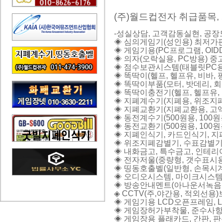
(주)월드컵전자 취급품목, 
-성실상담, 고객감동실현, 공장도가
◈ 심의게임기(성인용) 최저가판
◈ 게임기용(PC프로그램, OIDD
◈ 의자(오락실용, PC방용) 중
◈ 점수보관시스템(태블릿PC용, 지
◈ 똑딱이(헬프, 헬프유, 비바, 팡
◈ 똑딱이부품(모터, 밧데리, 회로
◈ 똑딱이충전기(헬프, 헬프유, 비
◈ 지폐계수기(지폐용, 위조지폐감
◈ 지폐교환기(지폐교환용, 고액권
◈ 동전계수기(500원용, 100원용
◈ 동전교환기(500원용, 100원용
◈ 지폐인식기, 카드인식기, 지폐
◈ 위조지폐감별기, 수표감별기, 
◈ 내화금고, 특수금고, 인테리어금
◈ 전자저울(중량형, 갯수표시용, 
◈ 띵동호출벨(일반형, 손목시계형
◈ 오디오시스템, 마이크시스템(유
◈ 방송안내멘트(아나운서녹음 US
◈ CCTV(주,야간용, 적외선용)
◈ 게임기용 LCD오픈프레임, LE
◈ 게임장허가부착물, 준수사항, 
◈ 게임장용 플래카드, 간판, 판