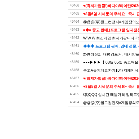
46466
♥(최저가업글!)바다야/타이탄/20
46465
♥8월6일 시세문의 주세요~ 즉시 답
46464
@@@(주)월드컵전자//게임장의모든것
46463
=◆= 중고 판매,(프로그램 임대전문)
46462
W W W 최신게임 최저가팝니다 각
46461
◈◈◈ 프로그램 판매, 임대 전문, 
46460
화룡외전2. 태평양포커. 대서양포커
46459
●●●▶▶▶【 08월 05일 중고매
46458
중고A급지폐교환기10대지폐인식
46457
♥(최저가업글!)바다야/타이탄/20
46456
♥8월5일 시세문의 주세요~ 즉시 답
46455
QQQQQ 실시간 매물가격 알려드
46454
@@@(주)월드컵전자//게임장의모든것