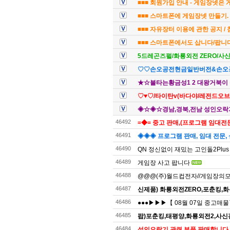
■■■ 회원가입 안내 - 게임장넷은
■■■ 스마트폰에 게임장넷 만들기. 
■■■ 자유장터 이용에 관한 공지 /
■■■ 스마트폰에서도 삽니다/팝니다
5드레곤즈펄/화룡외전 ZERO/사
♡♡손오공전현금일반버전&손오
★☆불타는황금성1 2 대왕거북이 
♡♥♡/타이탄v(바다야/레전드오브
◈☆◈☆경남,경북,전남 성인오락기
46492
=◆= 중고 판매,(프로그램 임대전문)
46491
◈◈◈ 프로그램 판매, 임대 전문, 
46490
QN 정신없이 재밌는 고인돌2Plus
46489
게임장 사고 팝니다
46488
@@@(주)월드컵전자//게임장의모든것
46487
신제품) 화룡외전ZERO,포춘킹,화
46486
●●●▶▶▶【 08월 07일 중고매
46485
팝)포춘킹,태평양,화룡외전2,사
46484
성인오락기 관련 부품 판매합니다