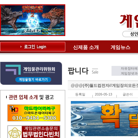
신제품 소개
게임뉴스
자유장터에
게임장넷과는
@@@(주)월드컵전자//게임장의모든것(
등록일
2026-05-13
글쓴이