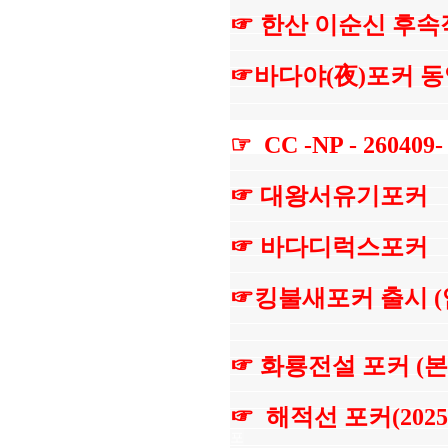
☞ 한산 이순신 후속
☞
바다야(夜)
포커 동
☞ CC -NP - 26040
☞ 대왕서유기포커
☞ 바다디럭스포커
☞킹불새포커 출시 (
☞ 화룡전설 포커 (
☞ 해적선 포커(2025
포