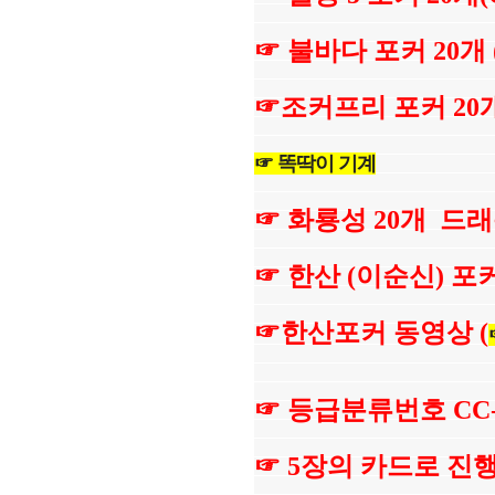
☞ 불바다 포커 20개 (
☞조커프리 포커 20개 
☞ 똑딱이 기계
☞ 화룡성 20개 드
☞ 한산 (이순신) 포커
☞한산포커 동영상 (
☞ 등급분류번호 CC-NA
☞ 5장의 카드로 