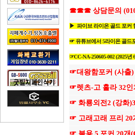
☎☎☎ 상담문의 (010-
▶ 파이브 라이온 골드 포커
☞ 유튜브에서 5라이온 골드
☞CC-NA-250605-002 (202
☞대왕함포커 (사출)
☞렛츠-고 훌라 32인
☞ 화룡외전2 (강화)3
☞ 고래고래 프리 20개
☞ 불용 5 포커 20개(