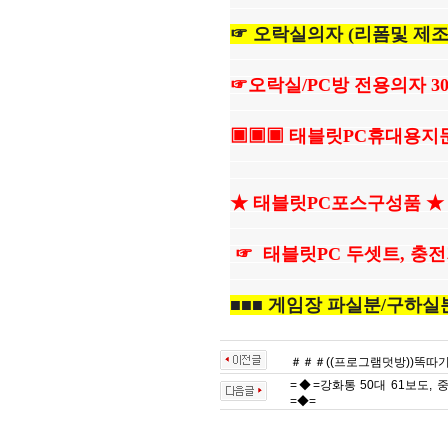
☞ 오락실의자 (리폼및 제조
☞오락실/PC방 전용의자 3
▣▣▣ 태블릿PC휴대용지
★ 태블릿PC포스구성품 ★
☞ 태블릿PC 두셋트, 충
■■■ 게임장 파실분/구하실
＃＃＃((프로그램덧방))똑따
=◆=강화통 50대 61보도, 
=◆=