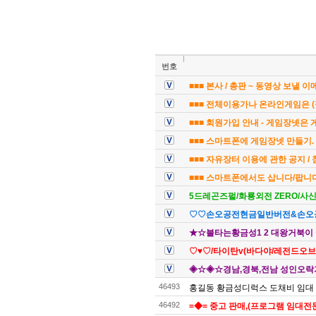
번호
■■■ 본사 / 총판 ~ 동영상 보낼 
■■■ 전체이용가나 온라인게임은 (
■■■ 회원가입 안내 - 게임장넷은
■■■ 스마트폰에 게임장넷 만들기. 
■■■ 자유장터 이용에 관한 공지 /
■■■ 스마트폰에서도 삽니다/팝니다
5드레곤즈펄/화룡외전 ZERO/사
♡♡손오공전현금일반버전&손오
★☆불타는황금성1 2 대왕거북이 
♡♥♡/타이탄v(바다야/레전드오브
◈☆◈☆경남,경북,전남 성인오락기
46493
홍길동 황금성디럭스 도채비 임대
46492
=◆= 중고 판매,(프로그램 임대전문)