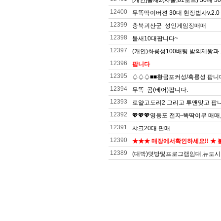
[개인]불새2(사출,81보드) 30대 
12400
무똑딱이버젼 30대 현장법사v.2.
12399
충북괴산군 성인게임장매매
12398
불새10대팝니다~
12397
(개인)화룡성100배팅 밤의제왕과
12396
팝니다
12395
♤♤♤■■황금포커성/흑룡성 팝니
12394
무똑 곰(베어)팝니다.
12393
로얄고도리2 그리고 투맨맞고 팝
12392
💖💖💖영등포 전자-똑딱이무 매매
12391
샤크20대 판매
12390
★★★ 매장에서확인하세요!! ★ 불
12389
(대박)덧방및프로그램임대,뉴도시어부