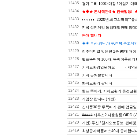
12435
경기 구리 100대매장 / 게임기 매
12434
★◆★ 본사직판!! ★ 전국일등!! 
12433
◐◐◐◐◐◐ 2020년.최고의역작**불사
12432
전국 성인게임 통임대및판매 임대파
12431
판매 합니다
12430
◈◈ 부산,경남,대구,경북,중고게임
12429
진주터미널 맞은편 2층 90대 매장
12428
헬프똑딱이 100개. 똑딱이충전기 
12427
기계교환영업원해요 ~~~~ ( 지
12426
기계 급처분합니다
12425
화폐교환기 팝니다
12424
헬프 똑따기, 지폐교환기,동전교
12423
게임장 팝니다 (개인)
12422
신제품30종 무똑따기 판매.업글및
12421
##### 제우스2 사출원통 OIDD ( A
12420
개인) 투신 / 천지오토콤보 판매
12419
최상급자뻑플러스40대 급매합니