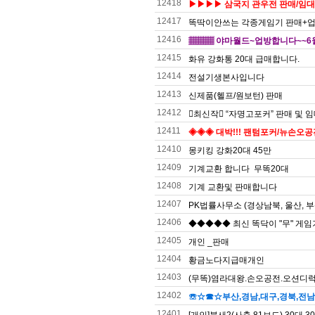
12418
▶▶▶▶ 삼국지 관우전 판매/임대
12417
똑딱이안쓰는 각종게임기 판매+
12416
▦▦▦ 야마월드~업방합니다~~6월3
12415
화유 강화통 20대 급매합니다.
12414
전설기생본사입니다
12413
신제품(헬프/원보턴) 판매
12412
󰂎최신작󰂎 “자명고포커” 판매 및 
12411
◈◈◈ 대박!!! 팬텀포커/뉴손오
12410
몽키킹 강화20대 45만
12409
기계교환 합니다 무똑20대
12408
기계 교환및 판매합니다
12407
PK법률사무소 (경상남북, 울산, 
12406
◆◆◆◆◆ 최신 똑닥이 "무" 게
12405
개인 _판매
12404
황금노다지급매개인
12403
(무똑)염라대왕.손오공전.오션디럭
12402
☏☆☎☆부산,경남,대구,경북,전남
12401