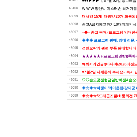
46101
●●●▶▶▶【 07월 02일 중고매
46100
W W W 양산박 미스터손 최저가팝
46099
대서양 15개 태평양 20개 화룡외전2
46098
중고A급지폐교환기10대지폐인식
46097
=◆= 중고 판매,(프로그램 임대전문)
46096
◈◈◈ 프로그램 판매, 임대 전문, 
46095
성인오락기 관련 부품 판매합니다
46094
★★★★★ ((프로그램덧방))똑따
46093
♥(최저가업글!)바다야/2026레전드
46092
♥7월2일 시세문의 주세요~ 즉시 답
46091
♡♡손오공전현금일반버전&손오공
46090
◈☆◈☆파랭이/라이온킹/강태공 
46089
◈☆◈☆5드레곤즈펄/화룡외전 ZE