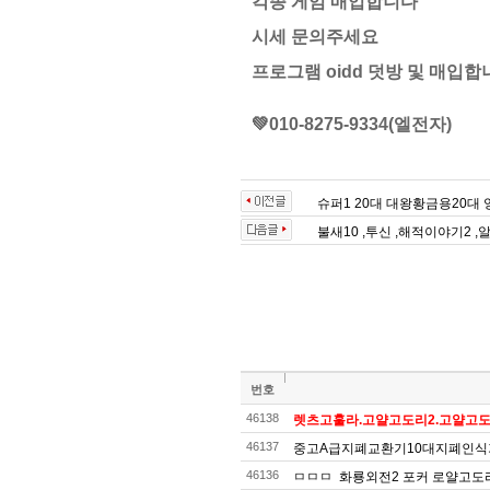
각종 게임 매입합니다
시세 문의주세요
프로그램 oidd 덧방 및 매입합
💚010-8275-9334(엘전자)
슈퍼1 20대 대왕황금용20대 
불새10 ,투신 ,해적이야기2 ,알
번호
46138
렛츠고훌라.고얄고도리2.고얄고도리
46137
중고A급지폐교환기10대지폐인식
46136
ㅁㅁㅁ 화룡외전2 포커 로얄고도리