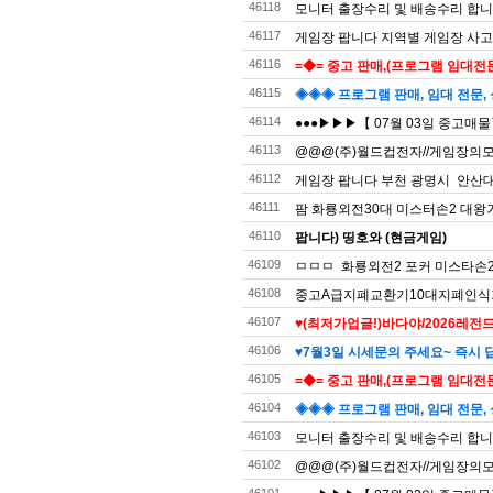
46118
모니터 출장수리 및 배송수리 합
46117
게임장 팝니다 지역별 게임장 사고
46116
=◆= 중고 판매,(프로그램 임대전문)
46115
◈◈◈ 프로그램 판매, 임대 전문, 
46114
●●●▶▶▶【 07월 03일 중고매
46113
@@@(주)월드컵전자//게임장의모든것
46112
게임장 팝니다 부천 광명시 안산
46111
팜 화룡외전30대 미스터손2 대
46110
팝니다) 띵호와 (현금게임)
46109
ㅁㅁㅁ 화룡외전2 포커 미스타손2
46108
중고A급지폐교환기10대지폐인식
46107
♥(최저가업글!)바다야/2026레전드
46106
♥7월3일 시세문의 주세요~ 즉시 답
46105
=◆= 중고 판매,(프로그램 임대전문)
46104
◈◈◈ 프로그램 판매, 임대 전문, 
46103
모니터 출장수리 및 배송수리 합
46102
@@@(주)월드컵전자//게임장의모든것