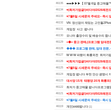
46135
●●●▶▶▶【 07월 6일 중고매물
46134
♥️(최저가업글!)바다야/2026레전드
46133
♥️7월6일 시세문의 주세요~ 즉시 
46132
VN 정신없이 재밌는 고인돌2Plus
46131
게임장 사고 팝니다
46130
모니터 출장수리 및 배송수리 합
46129
=◆= 중고 판매,(프로그램 임대전문)
46128
◈◈◈ 프로그램 판매, 임대 전문, 
46127
W W W 파랭이 화룡외전 최저가팝
46126
♥(최저가업글!)바다야/2026레전드
46125
♥7월5일 시세문의 주세요~ 즉시 답
46124
게임장 팝니다 부천 안산 광명시
46123
대서양 15개 태평양 20개 화룡외전2 
46122
최저가 중고매물 팝니다프로그램
46121
♥(최저가업글!)바다야/5026레전드
46120
♥7월4일 시세문의 주세요~ 즉시 답
46119
개인)oidd팝니다
[1]