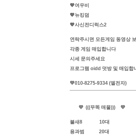
💖여우비
💖뉴킹덤
💖사신전디럭스2
연락주시면 모든게임 동영상 
각종 게임 매입합니다
시세 문의주세요
프로그램 oidd 덧방 및 매입합
💚010-8275-9334
(엘전자)
​_______________________
💜 (((무똑 매물))) 💜
불새8 10대
용과범 20대