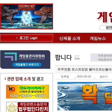
신제품 소개
게임뉴스
자유장터에
게임장넷과는
우주전함 로스트킹덤 불타오르는불새 
등록일
2025-06-20
글쓴이