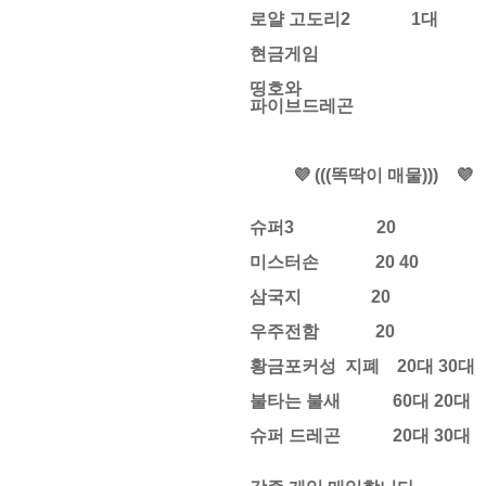
로얄 고도리2 1대
현금게임
띵호와
파이브드레곤
💜 (((똑딱이 매물))) 💜
슈퍼3 20
미스터손 20 40
삼국지 20
우주전함 20
황금포커성 지폐 20대 30대
불타는 불새 60대 20대
슈퍼 드레곤 20대 30대