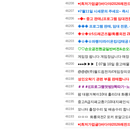
46208
♥(최저가업글!)바다야/2026레전드
46207
♥7월11일 시세문의 주세요~ 즉시 
46206
=◆= 중고 판매,(프로그램 임대전문)
46205
◈◈◈ 프로그램 판매, 임대 전문, 
46204
◈☆◈☆5드레곤즈펄/화룡외전 ZE
46203
◈☆◈☆파랭이/라이온킹/강태공 
46202
♡♡손오공전현금일반버전&손오공
46201
게임장 팝니다 게임장삽니다 매장
46200
●●●▶▶▶【 07월 10일 중고매
46199
@@@(주)월드컵전자//게임장의모든것
46198
성인오락기 관련 부품 판매합니다
46197
＃＃＃((프로그램덧방))똑따기~노
46196
팜 대왕거북이10대 훌라1대 화룡외
46195
중고A급지폐교환기10대지폐인식
46194
모니터 출장수리 및 배송수리 합
46193
ㅁㅁㅁ 화룡외전2 포커 로얄고도리 
46192
♥(최저가업글!)바다야/2026레전드