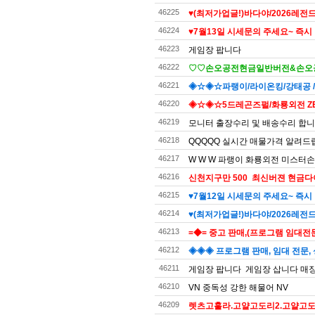
46225
♥️(최저가업글!)바다야/2026레전드
46224
♥️7월13일 시세문의 주세요~ 즉시
46223
게임장 팝니다
46222
♡♡손오공전현금일반버전&손오공
46221
◈☆◈☆파랭이/라이온킹/강태공 
46220
◈☆◈☆5드레곤즈펄/화룡외전 ZE
46219
모니터 출장수리 및 배송수리 합
46218
QQQQQ 실시간 매물가격 알려드
46217
W W W 파랭이 화룡외전 미스터손
46216
신천지구만 500 최신버젼 현금다
46215
♥7월12일 시세문의 주세요~ 즉시 
46214
♥(최저가업글!)바다야/2026레전드
46213
=◆= 중고 판매,(프로그램 임대전문)
46212
◈◈◈ 프로그램 판매, 임대 전문, 
46211
게임장 팝니다 게임장 삽니다 매장
46210
VN 중독성 강한 해물어 NV
46209
렛츠고훌라.고얄고도리2.고얄고도리