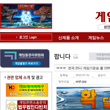
신제품 소개
게임뉴스
자유장터에
게임장넷과는
☞☞☞ 전국 25시 게임기운송 콜 1599
등록일
2022-07-31
글쓴이
anjh.jpg
첨부파일