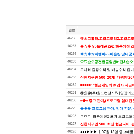
번호
46238
렛츠고훌라.고얄고도리2.고얄고도리
46237
◈☆◈☆5드레곤즈펄/화룡외전 ZE
46236
◈☆◈☆파랭이/라이온킹/강태공 
46235
♡♡손오공전현금일반버전&손오공
46234
모니터 출장수리 및 배송수리 합
46233
신천지구만 500 20개 태평양 20개
46232
■■■■■""현금게임의 최강자 지금
46231
@@@(주)월드컵전자//게임장의모든것
46230
=◆= 중고 판매,(프로그램 임대전문)
46229
◈◈◈ 프로그램 판매, 임대 전문, 
46228
ㅁㅁㅁ 화룡외전2 포커 로얄고도리 
46227
신천지구만 500 최신 현금다이 판
46226
●●●▶▶▶【 07월 13일 중고매