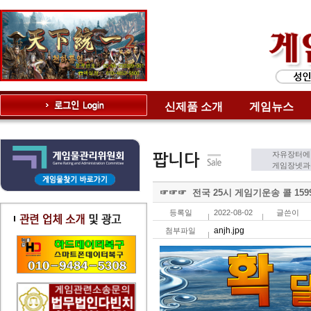
신제품 소개
게임뉴스
자유장터에
게임장넷과는
☞☞☞ 전국 25시 게임기운송 콜 1599
등록일
2022-08-02
글쓴이
anjh.jpg
첨부파일