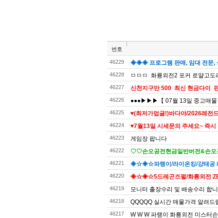
번호
46229
◈◈◈ 프로그램 판매, 임대 전문, 
46228
ㅁㅁㅁ 화룡외전2 포커 로얄고도리 
46227
신천지구만 500 최신 현금다이 판
46226
●●●▶▶▶【 07월 13일 중고매
46225
♥️(최저가업글!)바다야/2026레전드
46224
♥️7월13일 시세문의 주세요~ 즉시
46223
게임장 팝니다
46222
♡♡손오공전현금일반버전&손오공
46221
◈☆◈☆파랭이/라이온킹/강태공 
46220
◈☆◈☆5드레곤즈펄/화룡외전 ZE
46219
모니터 출장수리 및 배송수리 합
46218
QQQQQ 실시간 매물가격 알려드
46217
W W W 파랭이 화룡외전 미스터손