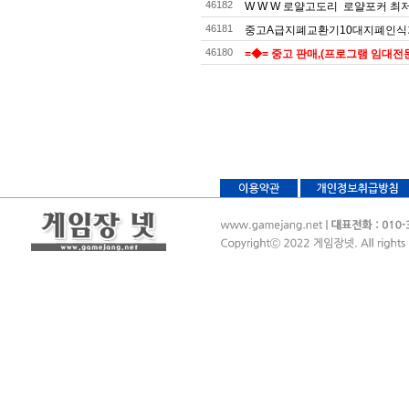
46182
W W W 로얄고도리 로얄포커 최저
46181
중고A급지폐교환기10대지폐인식
46180
=◆= 중고 판매,(프로그램 임대전문)