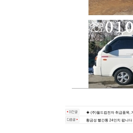
◈ (주)월드컵전자 취급품목, 게
황금성 빨간통 24인치 팝니다