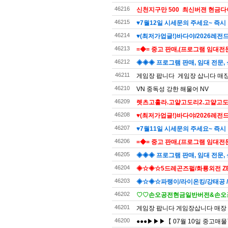
46216
신천지구만 500 최신버젼 현금다
46215
♥7월12일 시세문의 주세요~ 즉시 
46214
♥(최저가업글!)바다야/2026레전드
46213
=◆= 중고 판매,(프로그램 임대전문)
46212
◈◈◈ 프로그램 판매, 임대 전문, 
46211
게임장 팝니다 게임장 삽니다 매장
46210
VN 중독성 강한 해물어 NV
46209
렛츠고훌라.고얄고도리2.고얄고도리
46208
♥(최저가업글!)바다야/2026레전드
46207
♥7월11일 시세문의 주세요~ 즉시 
46206
=◆= 중고 판매,(프로그램 임대전문)
46205
◈◈◈ 프로그램 판매, 임대 전문, 
46204
◈☆◈☆5드레곤즈펄/화룡외전 ZE
46203
◈☆◈☆파랭이/라이온킹/강태공 
46202
♡♡손오공전현금일반버전&손오공
46201
게임장 팝니다 게임장삽니다 매장
46200
●●●▶▶▶【 07월 10일 중고매