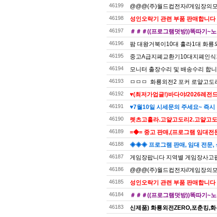
46199
@@@(주)월드컵전자//게임장의모든것
46198
성인오락기 관련 부품 판매합니다
46197
＃＃＃((프로그램덧방))똑따기~노
46196
팜 대왕거북이10대 훌라1대 화룡외
46195
중고A급지폐교환기10대지폐인식
46194
모니터 출장수리 및 배송수리 합
46193
ㅁㅁㅁ 화룡외전2 포커 로얄고도리 
46192
♥(최저가업글!)바다야/2026레전드
46191
♥7월10일 시세문의 주세요~ 즉시 
46190
렛츠고훌라.고얄고도리2.고얄고도리
46189
=◆= 중고 판매,(프로그램 임대전문)
46188
◈◈◈ 프로그램 판매, 임대 전문, 
46187
게임장팝니다 지역별 게임장사고
46186
@@@(주)월드컵전자//게임장의모든것
46185
성인오락기 관련 부품 판매합니다
46184
＃＃＃((프로그램덧방))똑따기~노
46183
신제품) 화룡외전ZERO,포춘킹,화