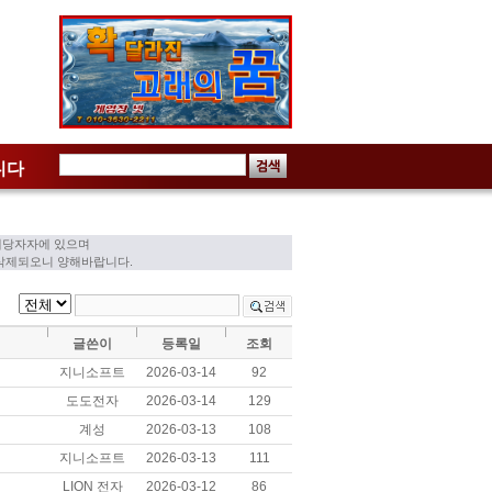
니다
래당자자에 있으며
 삭제되오니 양해바랍니다.
글쓴이
등록일
조회
지니소프트
2026-03-14
92
도도전자
2026-03-14
129
계성
2026-03-13
108
지니소프트
2026-03-13
111
LION 전자
2026-03-12
86