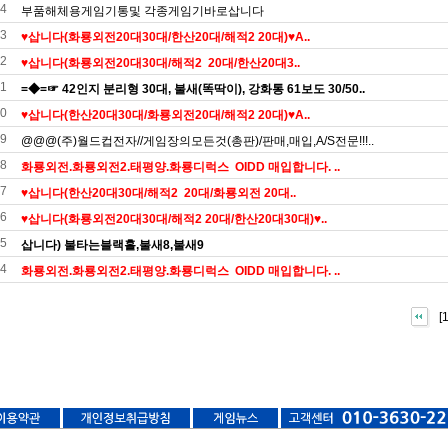
4
부품해체용게임기통및 각종게임기바로삽니다
3
♥️삽니다(화룡외전20대30대/한산20대/해적2 20대)♥A..
2
♥️삽니다(화룡외전20대30대/해적2 20대/한산20대3..
1
=◆=☞ 42인지 분리형 30대, 불새(똑딱이), 강화통 61보도 30/50..
0
♥️삽니다(한산20대30대/화룡외전20대/해적2 20대)♥A..
9
@@@(주)월드컵전자//게임장의모든것(총판)/판매,매입,A/S전문!!!..
8
화룡외전.화룡외전2.태평양.화룡디럭스 OIDD 매입합니다. ..
7
♥️삽니다(한산20대30대/해적2 20대/화룡외전 20대..
6
♥️삽니다(화룡외전20대30대/해적2 20대/한산20대30대)♥..
5
삽니다) 불타는블랙홀,불새8,불새9
4
화룡외전.화룡외전2.태평양.화룡디럭스 OIDD 매입합니다. ..
[1