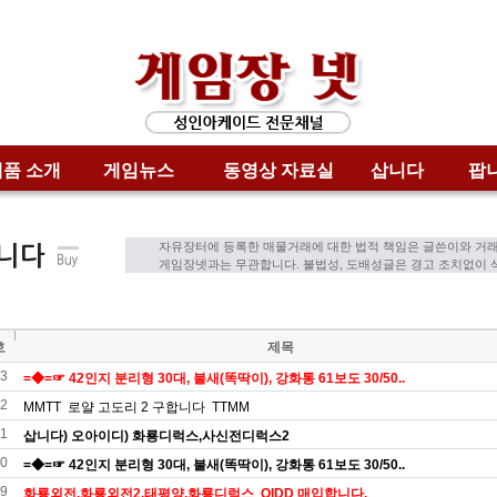
품 소개
게임뉴스
동영상 자료실
삽니다
팝
자유장터에 등록한 매물거래에 대한 법적 책임은 글쓴이와 거
게임장넷과는 무관합니다. 불법성, 도배성글은 경고 조치없이
호
제목
3
=◆=☞ 42인지 분리형 30대, 불새(똑딱이), 강화통 61보도 30/50..
2
MMTT 로얄 고도리 2 구합니다 TTMM
1
삽니다) 오아이디) 화룡디럭스,사신전디럭스2
0
=◆=☞ 42인지 분리형 30대, 불새(똑딱이), 강화통 61보도 30/50..
9
화룡외전.화룡외전2.태평양.화룡디럭스 OIDD 매입합니다.