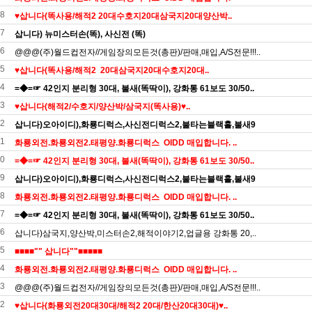
8
♥️삽니다(똑사용/해적2 20대수호지20대삼국지20대양산박..
7
삽니다) 뉴미스터손(똑), 사신전 (똑)
6
@@@(주)월드컵전자//게임장의모든것(총판)/판매,매입,A/S전문!!!..
5
♥️삽니다(똑사용/해적2 20대삼국지20대수호지20대..
4
=◆=☞ 42인지 분리형 30대, 불새(똑딱이), 강화통 61보도 30/50..
3
♥️삽니다(해적2/수호지/양산박/삼국지(똑사용)♥️..
2
삽니다)오아이디),화룡디럭스,사신전디럭스2,불타는블랙홀,불새9
1
화룡외전.화룡외전2.태평양.화룡디럭스 OIDD 매입합니다. ..
0
=◆=☞ 42인지 분리형 30대, 불새(똑딱이), 강화통 61보도 30/50..
9
삽니다)오아이디),화룡디럭스,사신전디럭스2,불타는블랙홀,불새9
8
화룡외전.화룡외전2.태평양.화룡디럭스 OIDD 매입합니다. ..
7
=◆=☞ 42인지 분리형 30대, 불새(똑딱이), 강화통 61보도 30/50..
6
삽니다)삼국지,양산박,미스터손2,해적이야기2,업글용 강화통 20,..
5
■■■■"" 삽니다""■■■■■
4
화룡외전.화룡외전2.태평양.화룡디럭스 OIDD 매입합니다. ..
3
@@@(주)월드컵전자//게임장의모든것(총판)/판매,매입,A/S전문!!!..
2
♥️삽니다(화룡외전20대30대/해적2 20대/한산20대30대)♥..