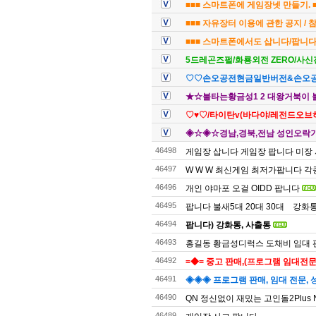
■■■ 스마트폰에 게임장넷 만들기. ■
■■■ 자유장터 이용에 관한 공지 /
■■■ 스마트폰에서도 삽니다/팝니다
5드레곤즈펄/화룡외전 ZERO/사
♡♡손오공전현금일반버전&손오
★☆불타는황금성1 2 대왕거북이 
♡♥♡/타이탄v(바다야/레전드오브히
◈☆◈☆경남,경북,전남 성인오락기
46498
게임장 삽니다 게임장 팝니다 미장
46497
W W W 최신게임 최저가팝니다 각
46496
개인 야마포 오걸 OIDD 팝니다
46495
팝니다 불새5대 20대 30대 강화
46494
팝니다) 강화통, 사출통
46493
홍길동 황금성디럭스 도채비 임대 
46492
=◆= 중고 판매,(프로그램 임대전문)
46491
◈◈◈ 프로그램 판매, 임대 전문, 
46490
QN 정신없이 재밌는 고인돌2Plus 
46489